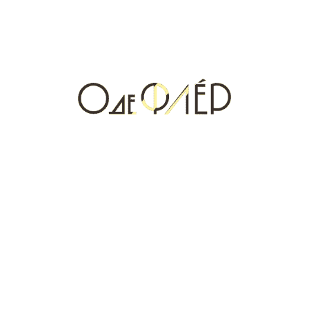
TIZIANA TERENZI
07.05.2024
Tiziana Terenzi продолжает свое путешествие в мир роскоши и
красоты, предлагая своим поклонникам уникальные
ольфакторные впечатления и возможность прикоснуться к
легенде.
FLY TO MIRACLE
07.05.2024
Четыре волшебных аромата — Diamond in the Sky, Beautiful
and Wild, Proposal и Dancing Queen — созданы для тех, кто
верит в магию и готов отправиться в захватывающее
путешествие по миру фантазий.
CARNAL BLENDS
07.05.2024
Коллекция смелых и бескомпромиссных ароматов,
посвященных любви, влечению и плотским инстинктам.