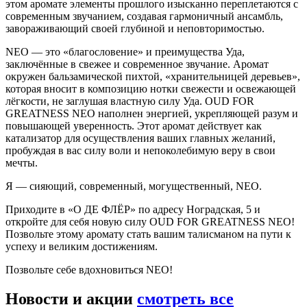
этом аромате элементы прошлого изысканно переплетаются с
современным звучанием, создавая гармоничный ансамбль,
завораживающий своей глубиной и неповторимостью.
NEO — это «благословение» и преимущества Уда,
заключённые в свежее и современное звучание. Аромат
окружен бальзамической пихтой, «хранительницей деревьев»,
которая вносит в композицию нотки свежести и освежающей
лёгкости, не заглушая властную силу Уда. OUD FOR
GREATNESS NEO наполнен энергией, укрепляющей разум и
повышающей уверенность. Этот аромат действует как
катализатор для осуществления ваших главных желаний,
пробуждая в вас силу воли и непоколебимую веру в свои
мечты.
Я — сияющий, современный, могущественный, NEO.
Приходите в «О ДЕ ФЛЁР» по адресу Ноградская, 5 и
откройте для себя новую силу OUD FOR GREATNESS NEO!
Позвольте этому аромату стать вашим талисманом на пути к
успеху и великим достижениям.
Позвольте себе вдохновиться NEO!
Новости и акции
смотреть все