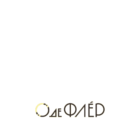
выбирает индивидуальность
Мир селективной парфюмерии постоянно открывает новые
имена, и бренд RudRoss уже успел завоевать популярность
среди ценителей необычных и стойких ароматов.
Лучшая селективная парфюмерия: как
выбрать и где найти в Кемерово
Селективная парфюмерия — это мир уникальных ароматов, в
котором каждый флакон создаётся как произведение
искусства. Здесь нет случайных нот и стандартных формул,
как в массмаркете, — только оригинальные композиции,
вдохновение парфюмера и высочайшее качество
ингредиентов.
Купить селектив в Кемерово: где найти
оригинальные нишевые ароматы