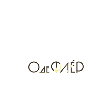
• Для тех, кто хочет аромат, подходящий на каждый
день — офис, прогулка, встреча.
• Для романтичных натур, ценящих мягкое, чистое
звучание без резких нот.
Bleu Paradis — это аромат уверенности и внутренней
гармонии. Он создаёт настроение счастья, не требуя
внимания, а просто наполняя день светом.
Сравнение с другими ароматами By Terry
Если вы знакомы с By Terry Rouge Nocturne или Rêve
Opulent, то почувствуете, что Bleu Paradis — их лёгкая,
свежая сестра.
Он не сладкий и не пудровый — это свежесть
утренней росы и лёгкость белой рубашки.
По звучанию Bleu Paradis близок к лучшим ароматам