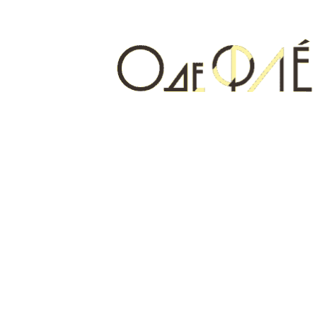
когда мы хотим сказать больше, чем обычно.
Полезные статьи
смотреть все
Athénaïs Parfums de Marly в Кемерово:
обзор нового аромата с нероли и бобами
тонка
Athénaïs – самая свежая новинка Parfums de Marly, и о ней
уже спрашивают те, кто следит за релизами дома.
Как отличить оригинальные духи от
подделки: что проверить перед покупкой
в Кемерово
Нишевую и селективную парфюмерию подделывают чаще,
чем масс-маркет – редкость и высокая цена делают такие