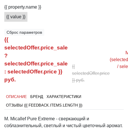
{{ property.name }}
{{ value }}
Сброс параметров
{{
selectedOffer.price_sale
M
?
(selected
selectedOffer.price_sale
{{
/ sel
: selectedOffer.price }}
selectedOffer.price
руб.
}} руб.
ОПИСАНИЕ
БРЕНД
ХАРАКТЕРИСТИКИ
ОТЗЫВЫ ({{ FEEDBACK.ITEMS.LENGTH }})
M. Micallef Pure Extreme - сверкающий и
соблазнительный, светлый и чистый цветочный аромат.