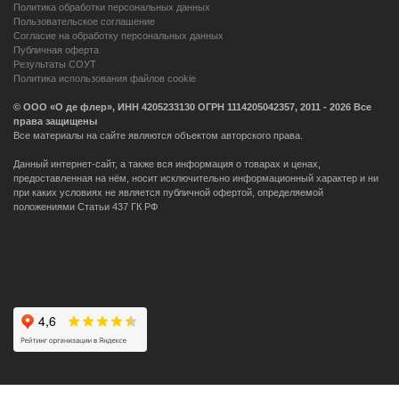
Политика обработки персональных данных
Пользовательское соглашение
Согласие на обработку персональных данных
Публичная оферта
Результаты СОУТ
Политика использования файлов cookie
© ООО «О де флер», ИНН 4205233130 ОГРН 1114205042357, 2011 - 2026 Все
права защищены
Все материалы на сайте являются объектом авторского права.
Данный интернет-сайт, а также вся информация о товарах и ценах,
предоставленная на нём, носит исключительно информационный характер и ни
при каких условиях не является публичной офертой, определяемой
положениями Статьи 437 ГК РФ