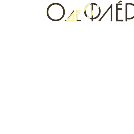
найдете именно такой вариант.
Подарки на 14 февраля: селективная
парфюмерия «О ДЕ ФЛЕР» со скидками
14 февраля — это не просто дата в календаре. Это момент,
когда мы хотим сказать больше, чем обычно.
Полезные статьи
смотреть все
Athénaïs Parfums de Marly в Кемерово:
обзор нового аромата с нероли и бобами
тонка
Athénaïs – самая свежая новинка Parfums de Marly, и о ней
уже спрашивают те, кто следит за релизами дома.
Как отличить оригинальные духи от