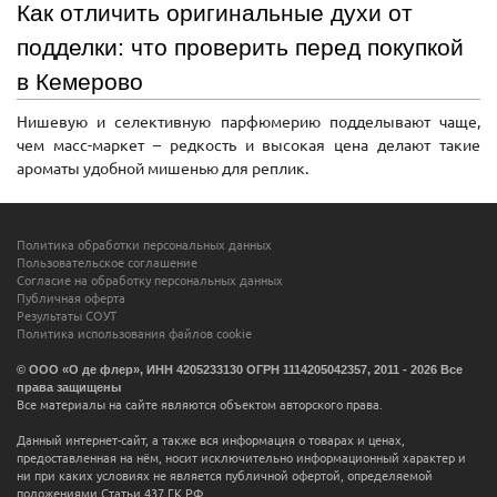
Как отличить оригинальные духи от
подделки: что проверить перед покупкой
в Кемерово
Нишевую и селективную парфюмерию подделывают чаще,
чем масс-маркет – редкость и высокая цена делают такие
ароматы удобной мишенью для реплик.
Политика обработки персональных данных
Пользовательское соглашение
Согласие на обработку персональных данных
Публичная оферта
Результаты СОУТ
Политика использования файлов cookie
© ООО «О де флер», ИНН 4205233130 ОГРН 1114205042357, 2011 - 2026 Все
права защищены
Все материалы на сайте являются объектом авторского права.
Данный интернет-сайт, а также вся информация о товарах и ценах,
предоставленная на нём, носит исключительно информационный характер и
ни при каких условиях не является публичной офертой, определяемой
положениями Статьи 437 ГК РФ