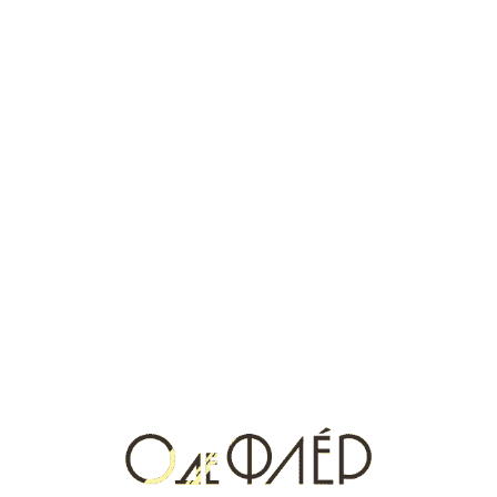
невинную и непреодолимую чувственность. Свет
падает на ее холст на рассвете. Линии, которые она
рисует, колеблются между выражением ее учтивой
наготы и изображением ее души. Она подходит к
мольберту, обходит его и поправляет кисть. На картине
изображен неожиданный флакон – драгоценность с
чистыми линиями и жемчужно-белым блеском. Его
название: Леди в белом.
Новый аромат Lady In White обладает мягким, теплым и
опьяняющим ароматом с еще более тонкими
аккордами, чем Lady Korloff. Сверкающая женщина
входит в мир Корлофф.
Новости и акции