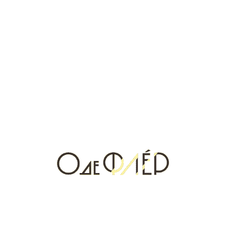
листья, Бобы тонка, Мускус
Новости и акции
смотреть все
Что подарить мужчине на 23 февраля:
селективные мужские ароматы со
скидками в «О ДЕ ФЛЕР»
Если вы ищете, что подарить мужчине на 23 февраля, и хотите,