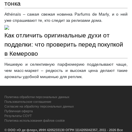
тонка
Athénaïs – самая свежая новинка Parfums de Marly, и о ней
уже спрашивают те, кто следит за релизами дома.
Как отличить оригинальные духи от
подделки: что проверить перед покупкой
в Кемерово
Нишевую и селективную парфюмерию подделывают чаще,
чем масс-маркет – редкость и высокая цена делают такие
ароматы удобной мишенью для реплик.
Политика обработки персональных данных
Пользовательское соглашение
Согласие на обработку персональных данных
Публичная оферта
Результаты СОУТ
Политика использования файлов cookie
© ООО «О де флер», ИНН 4205233130 ОГРН 1114205042357, 2011 - 2026 Все