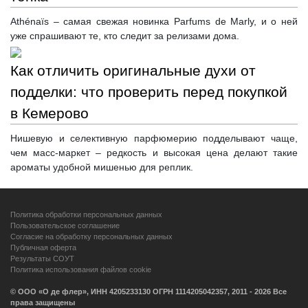
Athénaïs – самая свежая новинка Parfums de Marly, и о ней
уже спрашивают те, кто следит за релизами дома.
Как отличить оригинальные духи от
подделки: что проверить перед покупкой
в Кемерово
Нишевую и селективную парфюмерию подделывают чаще,
чем масс-маркет – редкость и высокая цена делают такие
ароматы удобной мишенью для реплик.
Политика обработки персональных данных
Пользовательское соглашение
Согласие на обработку персональных данных
Публичная оферта
Результаты СОУТ
Политика использования файлов cookie
© ООО «О де флер», ИНН 4205233130 ОГРН 1114205042357, 2011 - 2026 Все
права защищены