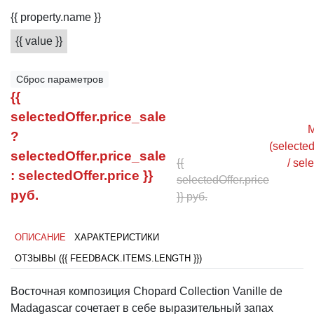
{{ property.name }}
{{ value }}
Сброс параметров
{{
selectedOffer.price_sale
M
?
(selected
selectedOffer.price_sale
{{
/ sel
: selectedOffer.price }}
selectedOffer.price
руб.
}} руб.
ОПИСАНИЕ
ХАРАКТЕРИСТИКИ
ОТЗЫВЫ ({{ FEEDBACK.ITEMS.LENGTH }})
Восточная композиция Chopard Collection Vanille de
Madagascar сочетает в себе выразительный запах