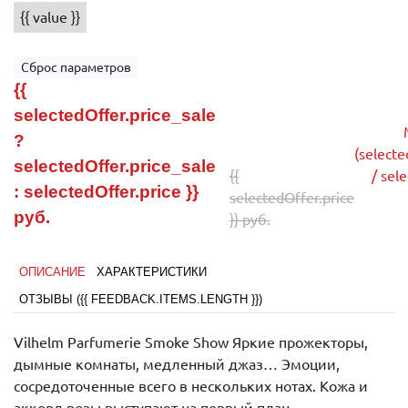
{{ value }}
Сброс параметров
{{
selectedOffer.price_sale
?
(selecte
selectedOffer.price_sale
{{
/ sel
: selectedOffer.price }}
selectedOffer.price
руб.
}} руб.
ОПИСАНИЕ
ХАРАКТЕРИСТИКИ
ОТЗЫВЫ ({{ FEEDBACK.ITEMS.LENGTH }})
Vilhelm Parfumerie Smoke Show Яркие прожекторы,
дымные комнаты, медленный джаз… Эмоции,
сосредоточенные всего в нескольких нотах. Кожа и