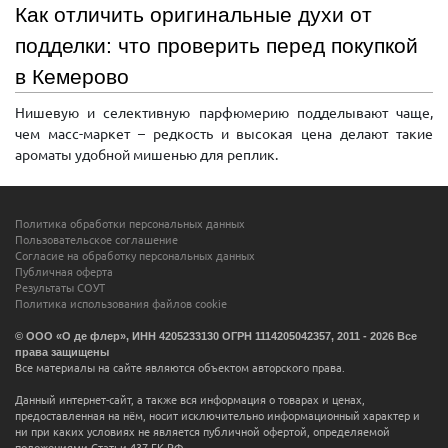
Как отличить оригинальные духи от
подделки: что проверить перед покупкой
в Кемерово
Нишевую и селективную парфюмерию подделывают чаще,
чем масс-маркет – редкость и высокая цена делают такие
ароматы удобной мишенью для реплик.
Политика обработки персональных данных
Пользовательское соглашение
Согласие на обработку персональных данных
Публичная оферта
Результаты СОУТ
Политика использования файлов cookie
© ООО «О де флер», ИНН 4205233130 ОГРН 1114205042357, 2011 - 2026 Все
права защищены
Все материалы на сайте являются объектом авторского права.
Данный интернет-сайт, а также вся информация о товарах и ценах,
предоставленная на нём, носит исключительно информационный характер и
ни при каких условиях не является публичной офертой, определяемой