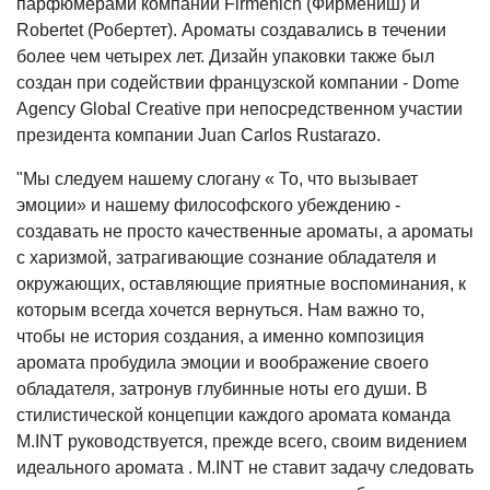
парфюмерами компаний Firmenich (Фирмениш) и
Robertet (Робертет). Ароматы создавались в течении
более чем четырех лет. Дизайн упаковки также был
создан при содействии французской компании - Dome
Agency Global Creative при непосредственном участии
президента компании Juan Carlos Rustarazo.
"Мы следуем нашему слогану « То, что вызывает
эмоции» и нашему философского убеждению -
создавать не просто качественные ароматы, а ароматы
с харизмой, затрагивающие сознание обладателя и
окружающих, оставляющие приятные воспоминания, к
которым всегда хочется вернуться. Нам важно то,
чтобы не история создания, а именно композиция
аромата пробудила эмоции и воображение своего
обладателя, затронув глубинные ноты его души. В
стилистической концепции каждого аромата команда
M.INT руководствуется, прежде всего, своим видением
идеального аромата . M.INT не ставит задачу следовать