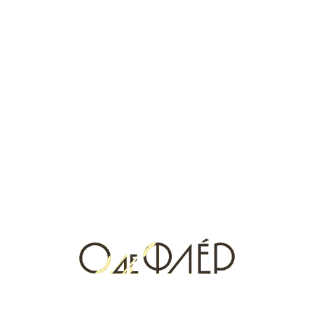
одарённым фантазийными и скандальными
наименованиями, выпустил 40 женских, мужских и
унисекс композиций. Любой, кто столкнется с «ETAT
LIBRE D’ORANGE» станет равнодушен к другим
брендам в одночасье.
ETAT LIBRE D’ORANGE В КАТАЛОГЕ О ДЕ ФЛЕР
Вернуться назад
Новости и акции
смотреть все
Что подарить мужчине на 23 февраля: