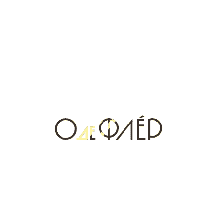
Такие легкие, приятные запахи не вызовут негативной
реакции у окружающих вас людей, а наоборот
подтолкнут на мысли о чистоте и свежести.
Интересуетесь селективной и нишевой парфюмерией,
но не знаете где приобрести качественный продукт!
Фирменный магазин О ДЕ ФЛЕР уже ждет вас на
Ноградской, 5, чтобы порадовать широким
ассортиментом продукции. Ждем вас в бутике, а также
в онлайн-магазине, достаточно просто перейти в
раздел
БРЕНДЫ
и влюбиться в парфюмерию снова и
снова.
Новости и акции
смотреть все