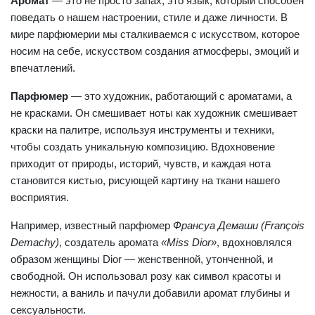
Аромат
— это не просто запах, это язык, который способен
поведать о нашем настроении, стиле и даже личности. В
мире парфюмерии мы сталкиваемся с искусством, которое
носим на себе, искусством создания атмосферы, эмоций и
впечатлений.
Парфюмер
— это художник, работающий с ароматами, а
не красками. Он смешивает ноты как художник смешивает
краски на палитре, используя инструменты и техники,
чтобы создать уникальную композицию. Вдохновение
приходит от природы, историй, чувств, и каждая нота
становится кистью, рисующей картину на ткани нашего
восприятия.
Например, известный парфюмер
Франсуа Демаши (François
Demachy)
, создатель аромата
«Miss Dior»
, вдохновлялся
образом женщины Dior — женственной, утонченной, и
свободной. Он использовал розу как символ красоты и
нежности, а ваниль и пачули добавили аромат глубины и
сексуальности.