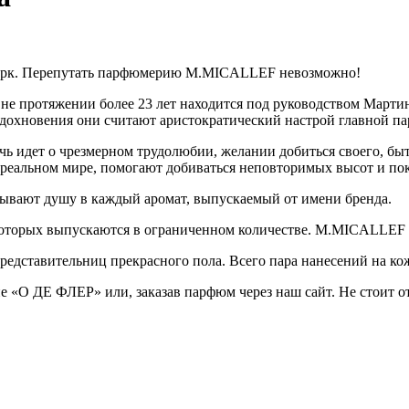
ерк. Перепутать парфюмерию M.MICALLEF невозможно!
 протяжении более 23 лет находится под руководством Марти
 вдохновения они считают аристократический настрой главной 
 идет о чрезмерном трудолюбии, желании добиться своего, бы
 реальном мире, помогают добиваться неповторимых высот и п
ывают душу в каждый аромат, выпускаемый от имени бренда.
оторых выпускаются в ограниченном количестве. M.MICALLEF 
ставительниц прекрасного пола. Всего пара нанесений на кож
О ДЕ ФЛЕР» или, заказав парфюм через наш сайт. Не стоит отк