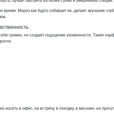
порта, лучше смотреть на более сухие и умеренные специи.
время. Мороз как будто собирает их, делает звучание глуб
лов.
ественность
т о себе громко, но создаёт ощущение ухоженности. Такие 
уратно.
 носить в офис, на встречу, в поездку, в магазин, на про