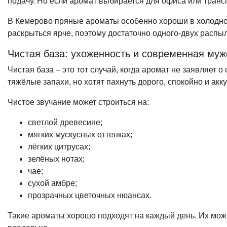
подачу. Но если аромат выбирается для офиса или транс
В Кемерово пряные ароматы особенно хороши в холодное 
раскрыться ярче, поэтому достаточно одного-двух распы
Чистая база: ухоженность и современная муж
Чистая база – это тот случай, когда аромат не заявляе
тяжёлые запахи, но хотят пахнуть дорого, спокойно и акк
Чистое звучание может строиться на:
светлой древесине;
мягких мускусных оттенках;
лёгких цитрусах;
зелёных нотах;
чае;
сухой амбре;
прозрачных цветочных нюансах.
Такие ароматы хорошо подходят на каждый день. Их можно