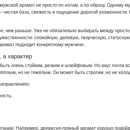
ужской аромат не просто по нотам, а по образу. Одному му
у – чистая база, свежесть и ощущение дорогой ухоженности
ее, чем раньше. Уже не обязательно выбирать между прост
жественности: спокойную, деловую, творческую, статусную,
аромат подходит конкретному мужчине.
, а характер
 быть очень стойким, резким и шлейфовым. Но вкус почти 
тёплым, но не тяжёлым. Он может быть строгим, но не холо
направлениях:
ность;
четании. Например, древесно-пряный аромат хорошо подойд