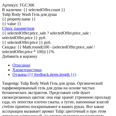
Артикул:
TGC306
В наличии:
{{ selectedOffer.count }}
Tulip Body Wash Гель для душа
{{ property.name }}
{{ value }}
Сброс параметров
{{ selectedOffer.price_sale ? selectedOffer.price_sale :
selectedOffer.price }} руб.
{{ selectedOffer.price }} руб.
Скидка:
{{ Math.round(100 - (selectedOffer.price_sale /
selectedOffer.price * 100)) }}
%
Добавить в корзину
Описание
Характеристики
Отзывы ({{ feedback.items.length }})
Tangentgc Tulip Body Wash Гель для душа. Органический
парфюмированный гель для душа на основе чистых
ботанических экстрактов. Представьте себе букет
свежесрезанных цветов: они еще хранят утреннюю прохладу
сада, их лепестки плотно сжаты, а тугие, напоенные влагой
стебли приятно поскрипывают в ваших руках. Вот какие
ассоциации вызывает аромат Tulip: цветочный и при этом
довольно сдержанный, он словно пытается не растратить