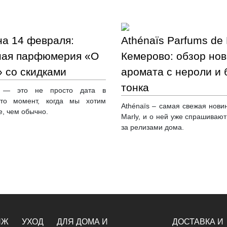
на 14 февраля:
Athénaïs Parfums de 
ная парфюмерия «О
Кемерово: обзор нов
 со скидками
аромата с нероли и
тонка
 — это не просто дата в
Это момент, когда мы хотим
Athénaïs – самая свежая нови
е, чем обычно.
Marly, и о ней уже спрашивают 
за релизами дома.
ЯЖ
УХОД
ДЛЯ ДОМА И
ДОСТАВКА И