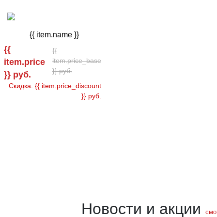
{{ item.name }}
{{
{{
item.price_base
item.price
}} руб.
}} руб.
Скидка: {{ item.price_discount
}} руб.
Новости и акции
смо