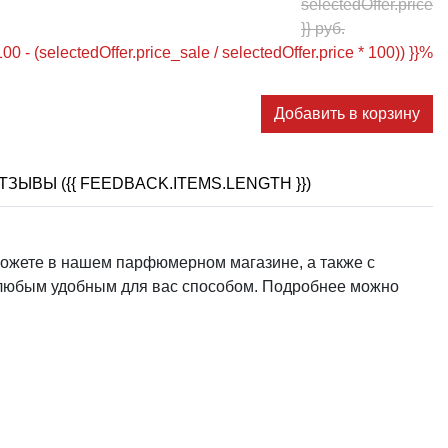
selectedOffer.price
}} руб.
00 - (selectedOffer.price_sale / selectedOffer.price * 100)) }}
%
Добавить в корзину
ТЗЫВЫ ({{ FEEDBACK.ITEMS.LENGTH }})
можете в нашем парфюмерном магазине, а также с
но любым удобным для вас способом. Подробнее можно