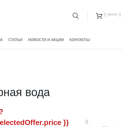
{{ items }}
ТА
СТАТЬИ
НОВОСТИ И АКЦИИ
КОНТАКТЫ
рная вода
 ?
electedOffer.price }}
{{