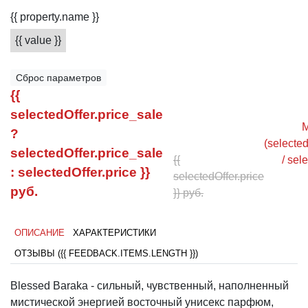
{{ property.name }}
{{ value }}
Сброс параметров
{{
selectedOffer.price_sale
M
?
(selected
selectedOffer.price_sale
{{
/ sel
: selectedOffer.price }}
selectedOffer.price
руб.
}} руб.
ОПИСАНИЕ
ХАРАКТЕРИСТИКИ
ОТЗЫВЫ ({{ FEEDBACK.ITEMS.LENGTH }})
Blessed Baraka - сильный, чувственный, наполненный
мистической энергией восточный унисекс парфюм,