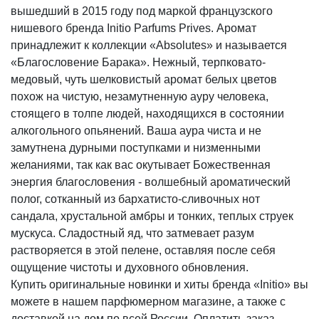
вышедший в 2015 году под маркой французского
нишевого бренда Initio Parfums Prives. Аромат
принадлежит к коллекции «Absolutes» и называется
«Благословение Барака». Нежный, терпковато-
медовый, чуть шелковистый аромат белых цветов
похож на чистую, незамутненную ауру человека,
стоящего в толпе людей, находящихся в состоянии
алкогольного опьянений. Ваша аура чиста и не
замутнена дурными поступками и низменными
желаниями, так как вас окутывает Божественная
энергия благословения - волшебный ароматический
полог, сотканный из бархатисто-сливочных нот
сандала, хрустальной амбры и тонких, теплых струек
мускуса. Сладостный яд, что затмевает разум
растворяется в этой пелене, оставляя после себя
ощущение чистоты и духовного обновления.
Купить оригинальные новинки и хиты бренда «Initio» вы
можете в нашем парфюмерном магазине, а также с
доставкой на дом по всей России. Оплатить заказ