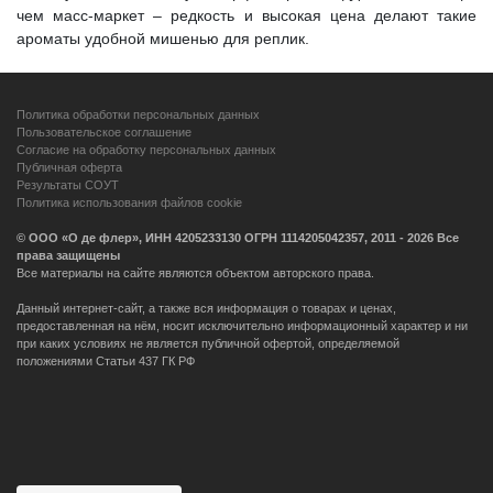
чем масс-маркет – редкость и высокая цена делают такие
ароматы удобной мишенью для реплик.
Политика обработки персональных данных
Пользовательское соглашение
Согласие на обработку персональных данных
Публичная оферта
Результаты СОУТ
Политика использования файлов cookie
© ООО «О де флер», ИНН 4205233130 ОГРН 1114205042357, 2011 - 2026 Все
права защищены
Все материалы на сайте являются объектом авторского права.
Данный интернет-сайт, а также вся информация о товарах и ценах,
предоставленная на нём, носит исключительно информационный характер и ни
при каких условиях не является публичной офертой, определяемой
положениями Статьи 437 ГК РФ